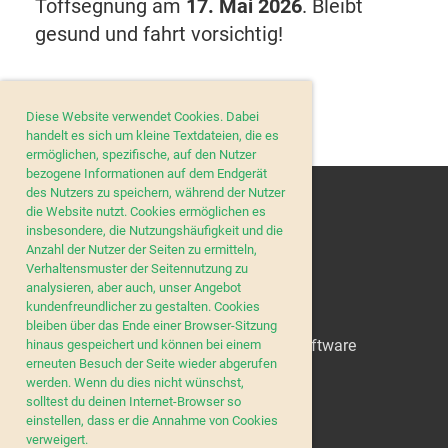
Töffsegnung am
17. Mai 2026
. Bleibt
gesund und fahrt vorsichtig!
Diese Website verwendet Cookies. Dabei
handelt es sich um kleine Textdateien, die es
ermöglichen, spezifische, auf den Nutzer
bezogene Informationen auf dem Endgerät
des Nutzers zu speichern, während der Nutzer
die Website nutzt. Cookies ermöglichen es
insbesondere, die Nutzungshäufigkeit und die
Anzahl der Nutzer der Seiten zu ermitteln,
Verhaltensmuster der Seitennutzung zu
analysieren, aber auch, unser Angebot
kundenfreundlicher zu gestalten. Cookies
© MC March-Höfe
bleiben über das Ende einer Browser-Sitzung
Erstellt mit ClubDesk Vereinssoftware
hinaus gespeichert und können bei einem
erneuten Besuch der Seite wieder abgerufen
werden. Wenn du dies nicht wünschst,
solltest du deinen Internet-Browser so
einstellen, dass er die Annahme von Cookies
Impressum
verweigert.