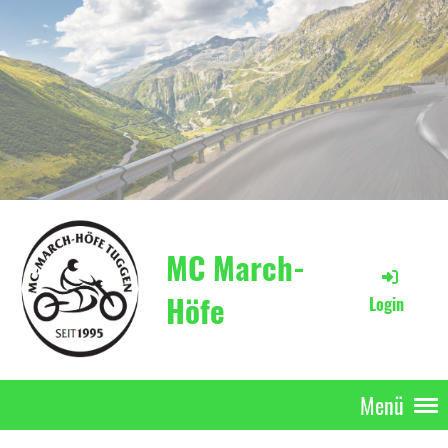
MC March-
Höfe
Login
Menü