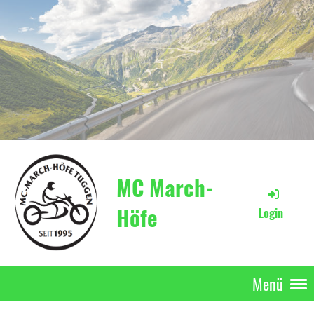
MC March-
Höfe
Login
Menü