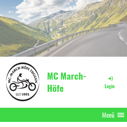
MC March-
Höfe
Login
Menü